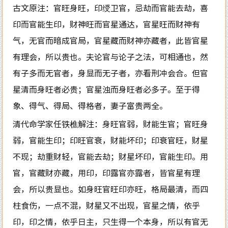
古文原注：官旺身旺，印绶卫官，忌劫而官能去劫，喜
印而官能生印，财神旺而官星通达，官星旺而财神有
气，无官而暗成官局，官星藏而财神亦藏者，此皆官星
有理会，所以贵也。夫论官与论子之法，可相通也，然
有子多而无官者，身显而无子者，亦看刑冲会合。但官
星清而身旺者必贵；官星浊而身旺者必多子。至于得
象、得气、得局、得格者，妻子富贵两全。
清代命学家任铁樵解注：身旺官弱，财能生官；官旺身
弱，官能生印；印旺官衰，财能坏印；印衰官旺，财星
不现；劫重财轻，官能去劫；财星坏印，官能生印。用
官，官藏财亦藏，用印，印露官亦露者，皆官星有理
会，所以贵显也。如身旺官旺印亦旺，格局最清，而四
柱食伤，一点不混，财星又不出现，官星之情，依乎
印，印之情，依乎日主，只生得一个本身，所以有官无