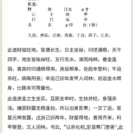
此造财临旺地，官遇长生，日主坐禄，印绶通根，天干
四字，地支皆临禄旺，五行无水，清而纯粹。春金虽
弱，喜其时印通根得用，庚运帮身。癸酉年登科；午运
杀旺，病晦刑丧；辛运己卯年发甲入词林；后运金水帮
身，仕路未可限量也。
此造庚金之生坐实，且辰支申时，生扶并旺，身强杀
浅。嫌其财露无根逢劫，所以出身贫寒；一交丁运，官
星元神发露，戊寅己卯两年，财星得地，喜用齐来，科
甲联登，又人词林。书云,“以杀化权,定显寒门贵客”,此