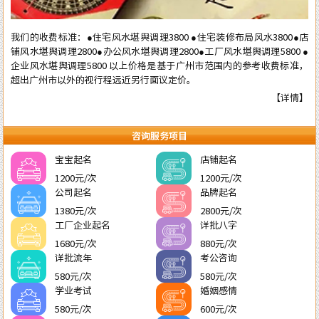
我们的收费标准：●住宅风水堪舆调理3800 ●住宅装修布局风水3800●店
铺风水堪舆调理2800●办公风水堪舆调理2800●工厂风水堪舆调理5800 ●
企业风水堪舆调理5800 以上价格是基于广州市范围内的参考收费标准，
超出广州市以外的视行程远近另行面议定价。
【详情】
咨询服务项目
宝宝起名
店铺起名
1200元/次
1200元/次
公司起名
品牌起名
1380元/次
2800元/次
工厂企业起名
详批八字
1680元/次
880元/次
详批流年
考公咨询
580元/次
580元/次
学业考试
婚姻感情
580元/次
600元/次