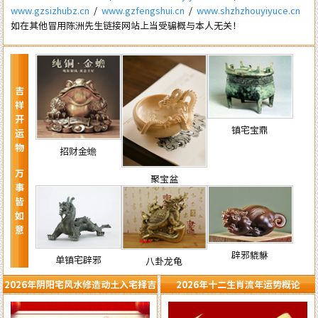
www.gzsizhubz.cn
/
www.gzfengshui.cn
/
www.shzhzhouyiyuce.cn
如在其他冒用陈洲先生链接网站上当受骗概与本人无关！
吉祥开运物 万事皆如意
镇宅宝鼎
招财金蟾
聚宝盆
辟邪貔貅
单镇宅辟邪
八卦龙龟
2026年阴阳宅风水修造动土入宅择吉
2026年十二生肖流年运势概论
需知