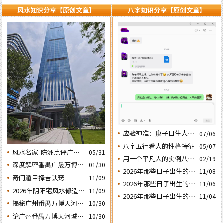
风水知识分享【原创文章】
八字知识分享【原创文章】
应验神准：庚子日生人丙
07/06
午流年运势判断的应验结
八字五行看人的性格特征
05/07
风水名家-陈洲点评广州
05/31
果
用一个平凡人的实例八字
02/19
广交会芭洲交易中心大楼
深度解密番禺广晟万博中
01/30
论断2026马年的流年运势
的风水态势
2026年那些日子出生的人
11/08
心写字楼商铺商业不竞气
奇门遁甲择吉诀窍
11/09
会大不利之四：‘庚子’
2026年那些日子出生的人
的风水原因
11/06
2026年阴阳宅风水修造动
日元
11/09
会大不利之三：‘丙子’
2026年那些日子出生的人
11/04
土入宅择吉需知
日元
揭秘广州番禺万博天河城
10/30
会大不利之二：‘壬子’
玄妙的风水布局
日元
论广州番禺万博天河城玄
10/30