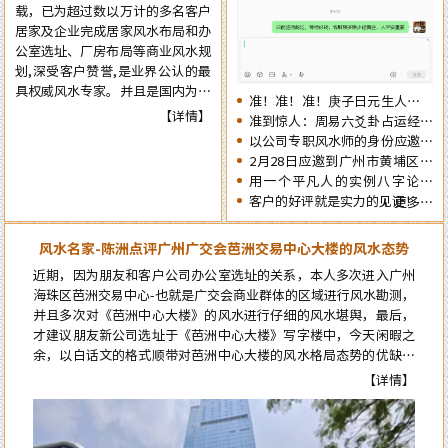
载，已为超过数以万计的多名客户
觉，提前了解一下2026年十二生
居家及企业完成居家风水布局和办
肖的流年运势情况为未来的一年提
公室选址、厂房布局等商业风水规
前布局，争取更大的成就……
划,深受客户赞誉,是业界公认的最
具权威风水专家。并且是国内为数
准！准！准！庚子日元生人丙午
不多的资深四柱周易预测师，在四
【详情】
流年的运势判断实例
准到惊人：周易六爻卦占运经典
十余年的预测生涯中，四柱及周易
案例分享
以公司专职风水师的身份应邀出
预测案例达二、三十万例以上，准
席《星橙网络科技公司》成立5
2月28日应邀到广州市黄埔区为
确率在98%以上。
周年庆典
朋友的亲戚堪舆住房风水
用一个平凡人的实例八字论断
2026马年的流年运势
客户的好评就是实力的见证！
更多…
风水名家-陈洲点评广州广交会芭洲交易中心大楼的风水态势
近期，因为朋友和客户公司办公室选址的关系，本人多次进入广州
海珠区芭洲交易中心-也就是广交会商业群体的区域进行风水勘测，
并且多次对《芭洲中心大楼》的风水进行仔细的风水堪舆，最后，
才建议朋友新公司选址于《芭洲中心大楼》写字楼中，今天闲暇之
余，以白话文的格式顺带对芭洲中心大楼的风水格局态势的优缺点
进行点评。而要想更科学的论断芭洲中心大楼的风水格局态势，就
【详情】
必须先了解知道芭洲中心大楼及本区位的风水来龙源头…