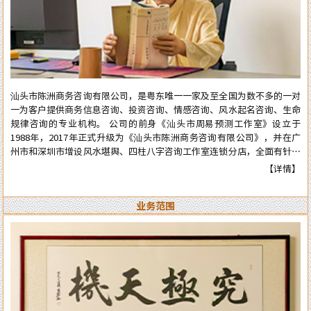
汕头市陈洲商务咨询有限公司，是粤东唯一一家及至全国为数不多的一对
一为客户提供商务信息咨询、投资咨询、情感咨询、风水起名咨询、生命
规律咨询的专业机构。 公司的前身《汕头市周易预测工作室》设立于
1988年，2017年正式升级为《汕头市陈洲商务咨询有限公司》，并在广
州市和深圳市增设风水堪舆、四柱八字咨询工作室连锁分店，全面有针对
性地为在广州市和深圳市工作、生活的广大广州、深圳客户提供咨询服
【详情】
务。 从工作室到公司成立多年来广泛服务于:企业、个人、机构等各类行
业领域，公司对外的服务宗旨是：顾客至上、实在真诚、认真负责、权威
业务范围
可信。近四十年来深得众多新老客户的高度好评和信任。 陈洲先生是三
十年前在汕头市与张克明、胡玉尺名老先生齐名的老牌预测师、风水师。
几十年来专业于四柱八字的预测、周易六爻占卜、风水堪舆调理，各种喜
庆择吉等。一生以直言敢断的风格，从不虚言巧语的业德而深受广大各界
人士的高度好评和信赖。时间能证明实力，陈洲先生能够三十多年从业至
今，口碑越来越好，客户越来越多，可想而知陈洲先生的学术修为的高深
程度！ 陈洲先生研究运用易学近四十年、学术上:理论基础高深，博取众
家之长，经验丰富、见解独到、业德高尚。 本公司网站对外服务项目，