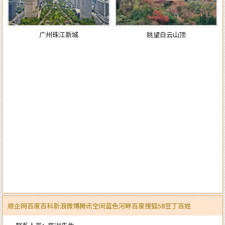
星橙网络科技公司成立
员合影
新城
眺望白云山顶
顺企网
百度百科
新浪微博
腾讯空间
蓝色河畔
百度
搜狐
58
豆丁
百姓