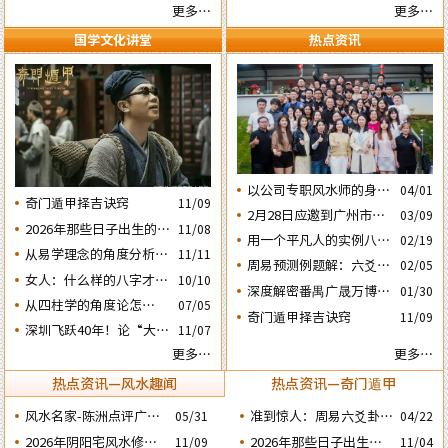
妙的风水布局
更多…
更多…
国学文化讲堂
热点资讯
以公司专职风水师的身份
04/01
奇门遁甲择吉诀窍
11/09
应邀出席《星橙网络科技
2月28日应邀到广州市黄
03/09
公司》成立5周年庆典
2026年那些日子出生的人
11/08
埔区为朋友的亲戚堪舆住
用一个平凡人的实例八字
02/19
会大不利之四：‘庚子’
房风水
从易学理念的角度分析蔡
11/11
论断2026马年的流年运势
周易预测例题解：六爻占
02/05
日元
英文“谋独” 之路还能走
女人：什么样的八字才算
10/10
卜2026年流年运势卦象分
深度解密番禺广晟万博中
01/30
多远？
好命？女命六十条断语及
析
​从四柱学的角度论怎样掌
07/05
心写字楼商铺商业不竞气
奇门遁甲择吉诀窍
注解
11/09
握命运及怎样正确化解流
深圳飞跃40年！论“大鹏
的风水原因
11/07
年运程中的灾祸
戏龟”和“儒子牛”的风水
更多…
更多…
格局……
热点资讯—风水趣闻
热点资讯—奇门遁甲
风水名家-陈洲点评广州
准到惊人：周易六爻卦占
05/31
04/22
广交会芭洲交易中心大楼
运经典案例分享
2026年阴阳宅风水修造
2026年那些日子出生的
11/09
11/04