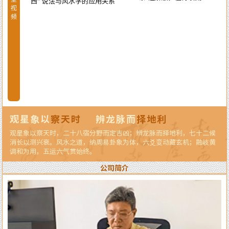
的应用关系
视
频
观星象以
察天时
辨龙脉而
择地利
观星象以察天时，二十八宿分野而定吉凶；辨龙脉而择地利，七十二候
消长以测兴衰。风水之道，纳周易卦象为体，六爻变动藏玄机；融岐黄
调和为用，五运六气贯始终。
公司简介