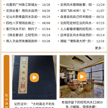
的风水态势
动土入宅择吉需知
人会大不利之二：‘壬
应邀到广州珠江新城太平
实例风水堪舆故事：阳宅
10/28
12/24
子’ 日元
洋金融大厦堪舆调理风水
凶灶惹出来的凶祸与化解
买房必看！用风水自然环
深圳飞跃40年！论“大
04/30
11/07
方法
境观教你怎样选购住宅房
鹏戏龟”和“儒子牛”的风
论汕头新楼盘风水及如何
自查自找自己何年能结婚
08/31
09/29
子及正确的装修布局规划
水格局……
生子？四柱“红鸾、天
正确化解“门、主、灶”
四柱八字预测总纲之：生
论阳宅定财位法的风水依
08/08
07/19
的煞气
喜” 二星临年运是否就一
成四柱八字的依据及日月
据及怎样正确运用财位催
客厅风水不好：制约了家
人人都看得懂的阳宅风水
07/04
05/27
定能结婚生子？
五星主政的各自特性……
财
庭运势及汕头经济发
通用口诀
《择吉要诀》之阳宅风水
这样逆反风水和自然的室
05/24
05/14
展……
择日法
内布局房子，千万不能
用人文自然发展观剖析相
揭秘“港珠澳大桥” 的建
03/28
12/16
买！
学论中“三庭五官” 流年
设：隐藏着大陆与香港的
更多…
运程设定的依据
风水大战！
自查自找自己何年能结婚生子
四柱“红鸾、天喜” 二星临年
知
是否就一定能结婚生子？
识
老祖宗留下的阳宅风水口诀50
讲
南北不利东
条-注解版，值得收藏！
堂