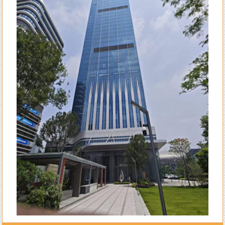
来自郭女士的评价：
陈大师的风水学术真实用，本人是做美容护理的，去年在广州番禺粤海天
河城开了家美容店连续亏损了7个月，今年找到陈洲大师看了以后店内布
局重新调理一遍，第二个月就扭亏为盈了，现在正在上升期阶段，感谢陈
大师的指导。
来自李女士的评价：
陈洲老师的风水学水平确实高明，本人是做法务工作的，去年刚出来创业