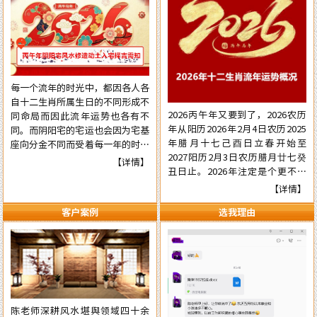
每一个流年的时光中，都因各人各
自十二生肖所属生日的不同形成不
2026丙午年又要到了，2026农历
同命局而因此流年运势也各有不
年从阳历2026年2月4日农历2025
同。而阴阳宅的宅运也会因为宅基
年腊月十七己酉日立春开始至
座向分金不同而受着每一年的时光
2027阳历2月3日农历腊月廿七癸
气运的不同影响，在阳宅置业建造
【详情】
丑日止。2026年注定是个更不平
和阴宅修造上也有着不一样的风水
常的流年，本年国际形势会更加动
讲究。为使自己在新的一年里能够
【详情】
荡混乱复杂，国内派系斗争逼害严
在阳宅置业建造和阴宅修造的事项
客户案例
选我理由
重，经济更加混乱，行业拢断更加
择吉中做到正确，就需要了解一下
白热化，民营企业压力已至顶端悬
2026年阴阳宅风水修造动土入宅
崖之上。有更多的民营企业被洗牌
择吉的具体要点，为心宜的吉屋修
面临关闭，两极化更加明显。但不
建入宅或阴宅的修造选取到一个能
管怎样，各人有各自的命，十二生
够趋吉避凶的好日辰而做好规划，
肖生人因命局的不同，运势也各有
争取更大的成就……
不同。为使自己在新的一年里能够
陈老师深耕风水堪舆领域四十余
趋吉避凶行好运，有必要先知先