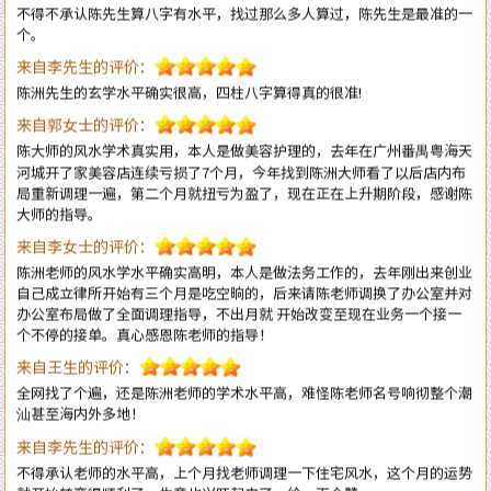
来自李先生的评价：
陈洲先生的玄学水平确实很高，四柱八字算得真的很准!
来自郭女士的评价：
陈大师的风水学术真实用，本人是做美容护理的，去年在广州番禺粤海天
河城开了家美容店连续亏损了7个月，今年找到陈洲大师看了以后店内布
局重新调理一遍，第二个月就扭亏为盈了，现在正在上升期阶段，感谢陈
大师的指导。
来自李女士的评价：
陈洲老师的风水学水平确实高明，本人是做法务工作的，去年刚出来创业
自己成立律所开始有三个月是吃空晌的，后来请陈老师调换了办公室并对
办公室布局做了全面调理指导，不出月就 开始改变至现在业务一个接一
个不停的接单。真心感恩陈老师的指导！
来自王生的评价：
全网找了个遍，还是陈洲老师的学术水平高，难怪陈老师名号响彻整个潮
汕甚至海内外多地！
来自李先生的评价：
不得承认老师的水平高，上个月找老师调理一下住宅风水，这个月的运势
就开始转变得顺利了，生意也兴旺起来了。给一百个赞
来自王小姐的评价：