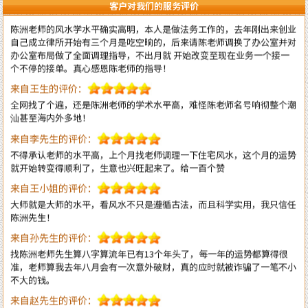
客户对我们的服务评价
自己成立律所开始有三个月是吃空晌的，后来请陈老师调换了办公室并对
办公室布局做了全面调理指导，不出月就 开始改变至现在业务一个接一
个不停的接单。真心感恩陈老师的指导！
来自王生的评价：
全网找了个遍，还是陈洲老师的学术水平高，难怪陈老师名号响彻整个潮
汕甚至海内外多地！
来自李先生的评价：
不得承认老师的水平高，上个月找老师调理一下住宅风水，这个月的运势
就开始转变得顺利了，生意也兴旺起来了。给一百个赞
来自王小姐的评价：
大师就是大师的水平，看风水不只是遵循古法，而且科学实用，我只信任
陈洲先生！
来自孙先生的评价：
找陈洲老师先生算八字算流年已有13个年头了，每一年的运势都算得很
准，老师算我去年八月会有一次意外破财，真的应时就被诈骗了一笔不小
不大的钱。
来自赵先生的评价：
不得不承认陈先生算八字有水平，找过那么多人算过，陈先生是最准的一
个。